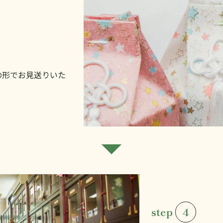
の形でお見送りいた
step
4